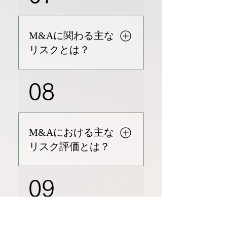
m-and-a-trends-2024.pdf AI
再生／活性化：東南アジアの
かることがあります。目標と
とテクノロジー：AIの発展が
企業が直面する課題の解決に
するクロージング日を設定す
M&A活動を推進しています
向け、専門的なサポートを提
ることが賢明ですが、遅延の
M&Aに関わる主な
が、特にEUや米国では規制の
供します。
可能性を考慮し、スケジュー
リスクとは？
強化により取引が複雑化して
ルには余裕を持たせることが
います。 リソース: Global
重要です。 リソース: Weller,
M&A in 2024: Five trends to
M&Aにおける主なリスクには
J. (n.d.). How Long Does the
08
watch. (n.d.).
以下が含まれます。 ターゲッ
M&A Process Take?.
https://www.cliffordchance.c
トの過大評価：楽観的すぎる
Smartsheet.
om/content/dam/cliffordchan
見積もりや不十分なデューデ
https://www.smartsheet.com/
ce/briefings/2024/01/global-
リジェンスが原因で、過剰な
content/merger-and-
M&Aにおける主な
m-and-a-trends-2024.pdf サ
支払いと低いリターンを招く
acquisition
リスク評価とは？
プライチェーン：企業は競争
可能性があります。 統合の失
process#:~:text=The%20lengt
力を維持するために、特に電
敗：業務の統合や企業文化の
h%20of%20the%20M%26A,b
気自動車の生産において、サ
M&Aのリスク評価は、以下の
不一致により、複雑な問題が
uild%20in%20time%20for%2
09
プライチェーンのリソースを
領域に焦点を当てます。 財務
発生する場合があります。 シ
0change.
確保しています。 リソース:
リスク：収益性、キャッシュ
ナジーの獲得失敗：期待され
The biggest M&A trends for
フロー、負債を評価します。
る取引のメリットを実現でき
2024. Benchmark
法的および規制リスク：法令
ない場合、パフォーマンスの