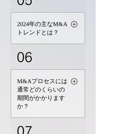
検証します。 8. 契約の最終
るために、私たちは業界の専
以下のM&Aサービスを提供し
化：資産または株式に関する
門知識を重視し、詳細な交
ています。 M&A/合弁事業ア
売買契約を決定します。 9. 資
渉、明確なコミュニケーショ
ドバイザリー：フィージビリ
2024年の主なM&A
金計画の策定：買収資金の調
ン、そして体系的な統合計画
ティスタディから取引完了ま
トレンドとは？
達方法を最終決定します。
を優先しています。また、法
で、ワンストップソリューシ
10. クロージングと統合：取
務専門家を含むチームが、プ
ョンを提供します。 パートナ
引を完了し、両企業の統合を
ロセス全体をサポートしま
以下に、2024年の主なM&Aト
ー探索：潜在的なパートナー
06
開始します。 リソース:
す。
レンドを示します。 エネルギ
を特定し、交渉を円滑に進め
Mergers acquisitions M&A
ー転換：政府の政策により、
ます。 戦略アドバイザリー：
process. (2024, August 2)
企業が化石燃料から離れ、ク
意思決定を導くための調査や
Corporate Finance Institute.
リーンエネルギー分野での
インサイトを提供します。 財
M&Aプロセスには
https://corporatefinanceinstit
M&A取引が促進されていま
務アドバイザリー：ローカル
通常どのくらいの
ute.com/resources/valuation/
す。 リソース: Global M&A in
市場に精通した知見を活か
期間がかかります
mergers-acquisitions-ma-
2024: Five trends to watch.
し、お客様の意思決定をサポ
process/
か？
(n.d.).
ートします。 ポスト・マージ
https://www.cliffordchance.c
ャー・インテグレーション：
om/content/dam/cliffordchan
取引完了後の企業統合をスム
M&Aプロセスには、取引の複
07
ce/briefings/2024/01/global-
ーズにサポートします。 事業
雑さによって6ヶ月から数年か