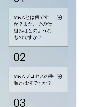
M&Aとは何です
か？また、その仕
組みはどのような
ものですか？
M&Aとは、企業の合併
02
（Merger）と買収
（Acquisition）のことを指し
ます。合併では、二つの企業
が一つに統合され、買収で
M&Aプロセスの手
は、一つの企業が他の企業を
順とは何ですか？
買収します。M&Aの目的は通
常、事業の拡大、競合他社に
M&Aプロセスは、以下の10の
対する優位性の確保、または
03
ステップに従います。 1. 買収
新市場への参入です。このプ