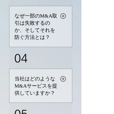
戦略の策定：製品ラインの拡
ロセスには、計画策定、評
充や新市場への参入など、目
価、交渉、そして関係する企
的を定義します。 2. 検索基準
業の統合が含まれます。 リソ
なぜ一部のM&A取
の設定：利益率や所在地など
ース: Hayes, A. (n.d.).
引は失敗するの
の要素に基づいて、対象企業
Mergers and acquisitions
か、そしてそれを
を絞り込みます。 3. 潜在的な
(M&A): Types, structures,
防ぐ方法とは？
対象企業の発見：設定した基
valuations. Investopedia.
準を使用して、企業を特定し
https://www.investopedia.co
評価します。 4. 買収計画の策
m/terms/m/mergersandacqui
M&A取引が失敗する主な理由
04
定：対象企業と連絡を取り、
sitions.asp
は以下の通りです: 業界知識の
アイデアへの関心を確認しま
不足や、当事者間の誤解。 価
す。 5. 価値評価分析：対象企
値評価や内部課題といった重
業の財務分析を通じて、その
要な問題に関して合意できな
当社はどのような
価値を評価します。 6. 条件交
いこと。 時代遅れの手法に固
M&Aサービスを提
渉：提案を提示し、分析に基
執し、将来のリスクを見越せ
供していますか？
づいて条件を交渉します。 7.
ないこと。 統合段階での問
デューデリジェンス：対象企
題、たとえば企業文化の不一
業の運営状況、財務状況、資
致やコミュニケーション不
当社は、お客様にワンストッ
05
産を徹底的に調査し、価値を
足。 これらの落とし穴を避け
プソリューションを提供する