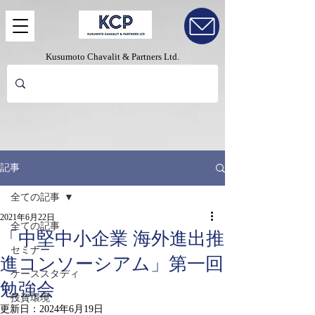
Kusumoto Chavalit & Partners Ltd.
記事
全ての記事
2021年6月22日
全ての記事
「中堅中小企業 海外進出推
セミナー
進コンソーシアム」第一回
ケーススタディ
勉強会
投資環境
更新日：
2024年6月19日