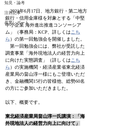
知見・論考
　2021年6月17日、地方銀行・第二地方
注目記事
銀行・信用金庫様を対象とする「中堅
産業レポート
中小企業 海外進出推進コンソーシア
ム」（事務局：KCP、詳しくは
こち
ら
）の第一回勉強会を開催しました。
　第一回勉強会には、弊社が受託した
調査事業「海外現地法人の経営力向上
に向けた実態調査」（詳しくは
こち
ら
）の実施機関・経済産業省東北経済
産業局の畠山淳一様にもご登壇いただ
き、金融機関15行の皆様他、総勢60名
の方にご参加いただきました。
以下、概要です。
東北経済産業局畠山淳一氏講演：「海
外現地法人の経営力向上に向けて」