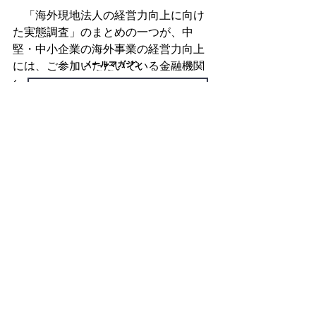
　「海外現地法人の経営力向上に向け
た実態調査」のまとめの一つが、中
堅・中小企業の海外事業の経営力向上
​メールマガジン
には、ご参加いただいている金融機関
の皆様をはじめとした現地に拠点に置
く支援機関の支援機能強化が必要不可
Subscribe
欠であるということです。
　内需と労働人口が減少する日本にと
東南アジア（ASEAN）の最新ビジネス情報、クロスボーダーM&A
って、中堅・中小企業の海外需要を取
に関する知見・論考、セミナー案内等をメールマガジンでお届けし
ています
り込む重要性が増しています。中堅・
Follow
中小企業の現地法人を取り巻く環境を
鑑みると、 “
持つべき経営資源の明確
化
”とそれを“
獲得するための最適な手
法の選択
”という視点を持ち、外部資源
採用情報
の導入、内部資源の強化、経営資源の
維持の3つの取組みが有用です。
　中堅・中小企業がこの取組みを進め
る上で、支援を必要とする局面があり